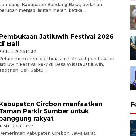
Lembang, Kabupaten Bandung Barat, perlahan
berubah menjadi lautan merah, ketika ...
Pembukaan Jatiluwih Festival 2026
di Bali
20 Juni 2026 14:32
Petani memanen padi beras merah saat pembukaan
Jatiluwih Festival ke-7 di Desa Wisata Jatiluwih,
Tabanan, Bali, Sabtu ...
Kabupaten Cirebon manfaatkan
F
Taman Parkir Sumber untuk
panggung rakyat
18 Mei 2026 19:57
Pemerintah Kabupaten Cirebon, Jawa Barat,