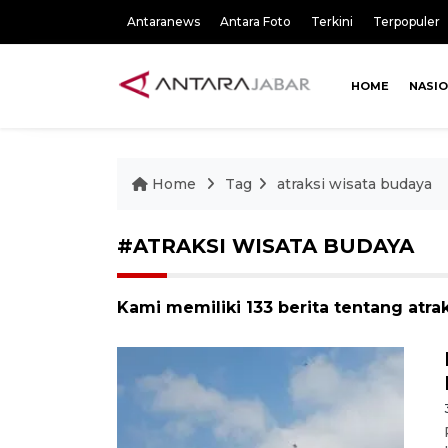
Antaranews
Antara Foto
Terkini
Terpopuler
HOME
NASI
Home
Tag
atraksi wisata budaya
#ATRAKSI WISATA BUDAYA
Kami memiliki 133 berita tentang atra