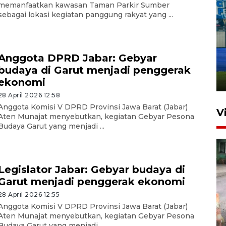
memanfaatkan kawasan Taman Parkir Sumber
sebagai lokasi kegiatan panggung rakyat yang ...
Penutupan latihan bela negara
dan manajerial SPPI di
Anggota DPRD Jabar: Gebyar
Balikpapan
budaya di Garut menjadi penggerak
31 Juli 2026 18:01
ekonomi
28 April 2026 12:58
Anggota Komisi V DPRD Provinsi Jawa Barat (Jabar)
V
Aten Munajat menyebutkan, kegiatan Gebyar Pesona
Budaya Garut yang menjadi ...
Legislator Jabar: Gebyar budaya di
Garut menjadi penggerak ekonomi
28 April 2026 12:55
Pigai: Penangkapan begal
Anggota Komisi V DPRD Provinsi Jawa Barat (Jabar)
Aten Munajat menyebutkan, kegiatan Gebyar Pesona
tetap kewenangan aparat
Budaya Garut yang menjadi ...