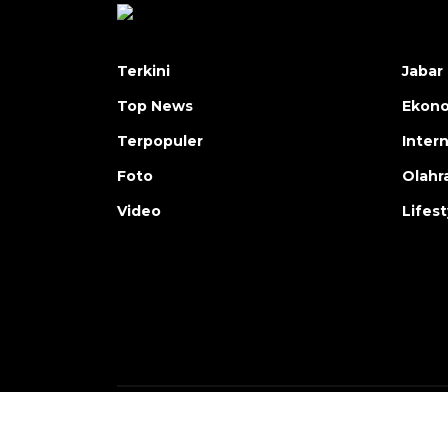
Terkini
Jabar 
Top News
Ekon
Terpopuler
Inter
Foto
Olahr
Video
Lifest
Copyright © ANTARA