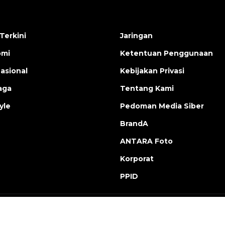
Terkini
Jaringan
omi
Ketentuan Penggunaan
nasional
Kebijakan Privasi
aga
Tentang Kami
yle
Pedoman Media Siber
BrandA
ANTARA Foto
Korporat
PPID