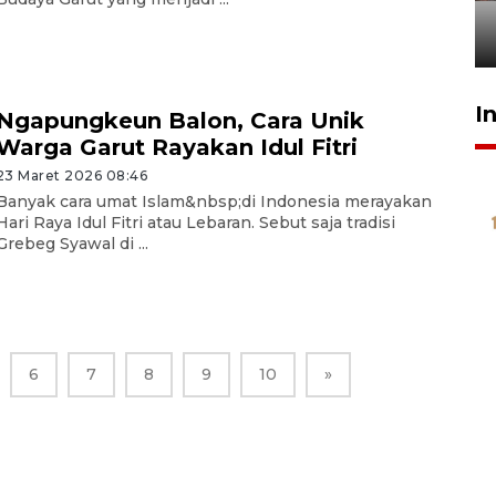
penegak hukum
29 Juli 2026 00:31
I
Ngapungkeun Balon, Cara Unik
Warga Garut Rayakan Idul Fitri
23 Maret 2026 08:46
Banyak cara umat Islam&nbsp;di Indonesia merayakan
Hari Raya Idul Fitri atau Lebaran. Sebut saja tradisi
Grebeg Syawal di ...
6
7
8
9
10
»