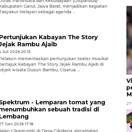
Dinas Pariwisata dan Kebudayaan (Disparbud)
Kabupaten Garut, Jawa Barat, menjadikan kegiatan
Tasyakur Nelayan sebagai agenda ...
Pertunjukan Kabayan The Story
Jejak Rambu Ajaib
4 Juli 2026 20:15
Pelakon mementaskan pertunjukan teater musikal
bertajuk Kabayan The Story Jejak Rambu Ajaib di
objek wisata Dusun Bambu, Cisarua, ...
V
p
M
Spektrum - Lemparan tomat yang
27 
menumbuhkan sebuah tradisi di
Lembang
27 Juni 2026 17:18
Jalan Cikareumbi di Desa Cikidang, Kecamatan