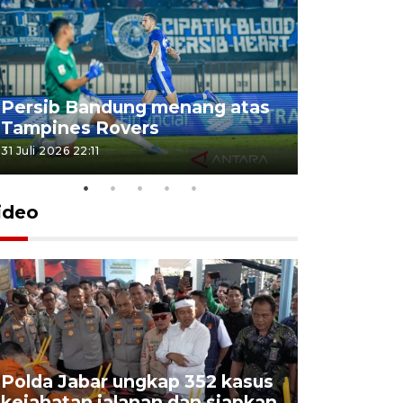
Jelang p
Persib Bandung menang atas
Indonesia
Tampines Rovers
Aston Vil
31 Juli 2026 22:11
31 Juli 2026 21
ideo
Polda Jabar ungkap 352 kasus
kejahatan jalanan dan siapkan
Jabar jag