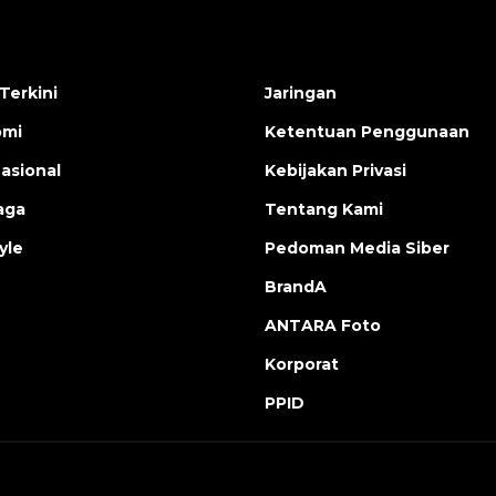
Terkini
Jaringan
omi
Ketentuan Penggunaan
nasional
Kebijakan Privasi
aga
Tentang Kami
yle
Pedoman Media Siber
BrandA
ANTARA Foto
Korporat
PPID