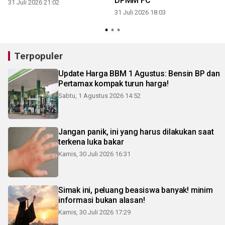
DPMM FC
31 Juli 2026 21:02
31 Juli 2026 18:03
3
Terpopuler
Update Harga BBM 1 Agustus: Bensin BP dan
Pertamax kompak turun harga!
Sabtu, 1 Agustus 2026 14:52
Jangan panik, ini yang harus dilakukan saat
terkena luka bakar
Kamis, 30 Juli 2026 16:31
Simak ini, peluang beasiswa banyak! minim
informasi bukan alasan!
Kamis, 30 Juli 2026 17:29