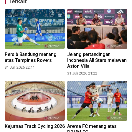
Terkait
Persib Bandung menang
Jelang pertandingan
atas Tampines Rovers
Indonesia All Stars melawan
Aston Villa
31 Juli 2026 22:11
31 Juli 2026 21:22
3
Kejurnas Track Cycling 2026
Arema FC menang atas