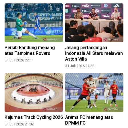
Persib Bandung menang
Jelang pertandingan
atas Tampines Rovers
Indonesia All Stars melawan
Aston Villa
31 Juli 2026 22:11
31 Juli 2026 21:22
3
Kejurnas Track Cycling 2026
Arema FC menang atas
DPMM FC
31 Juli 2026 21:02