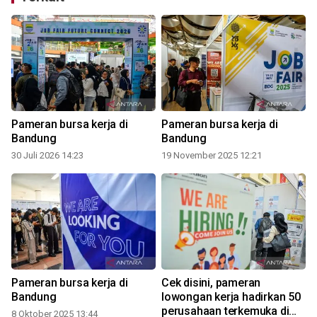
Pameran bursa kerja di
Pameran bursa kerja di
Bandung
Bandung
30 Juli 2026 14:23
19 November 2025 12:21
3
Pameran bursa kerja di
Cek disini, pameran
Bandung
lowongan kerja hadirkan 50
perusahaan terkemuka di
8 Oktober 2025 13:44
3