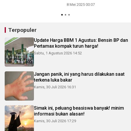
Bandung
8 Mei 2025 00:07
Terpopuler
Update Harga BBM 1 Agustus: Bensin BP dan
Pertamax kompak turun harga!
Sabtu, 1 Agustus 2026 14:52
Jangan panik, ini yang harus dilakukan saat
terkena luka bakar
Kamis, 30 Juli 2026 16:31
Simak ini, peluang beasiswa banyak! minim
informasi bukan alasan!
Kamis, 30 Juli 2026 17:29