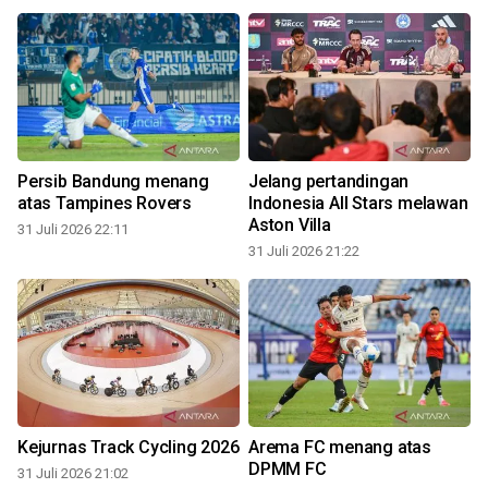
Persib Bandung menang
Jelang pertandingan
atas Tampines Rovers
Indonesia All Stars melawan
Aston Villa
31 Juli 2026 22:11
31 Juli 2026 21:22
3
Kejurnas Track Cycling 2026
Arema FC menang atas
DPMM FC
31 Juli 2026 21:02