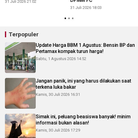
DPMM FC
31 Juli 2026 21:02
31 Juli 2026 18:03
3
Terpopuler
Update Harga BBM 1 Agustus: Bensin BP dan
Pertamax kompak turun harga!
Sabtu, 1 Agustus 2026 14:52
Jangan panik, ini yang harus dilakukan saat
terkena luka bakar
Kamis, 30 Juli 2026 16:31
Simak ini, peluang beasiswa banyak! minim
informasi bukan alasan!
Kamis, 30 Juli 2026 17:29