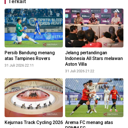
Terkait
Persib Bandung menang
Jelang pertandingan
atas Tampines Rovers
Indonesia All Stars melawan
Aston Villa
31 Juli 2026 22:11
31 Juli 2026 21:22
3
Kejurnas Track Cycling 2026
Arema FC menang atas