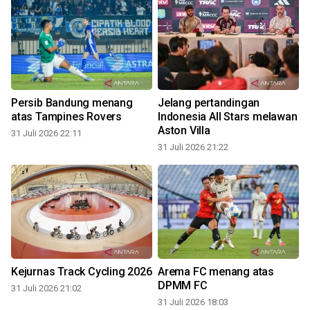
Persib Bandung menang
Jelang pertandingan
atas Tampines Rovers
Indonesia All Stars melawan
Aston Villa
31 Juli 2026 22:11
31 Juli 2026 21:22
3
Kejurnas Track Cycling 2026
Arema FC menang atas
DPMM FC
31 Juli 2026 21:02
31 Juli 2026 18:03