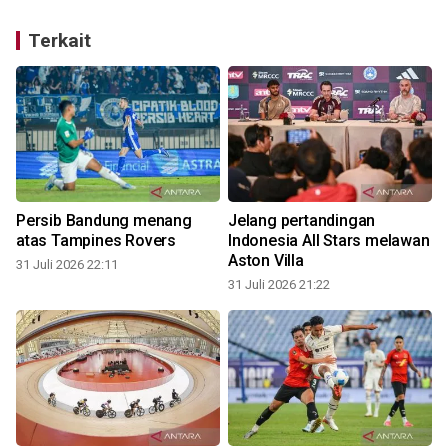
Terkait
Persib Bandung menang
Jelang pertandingan
atas Tampines Rovers
Indonesia All Stars melawan
Aston Villa
31 Juli 2026 22:11
31 Juli 2026 21:22
3