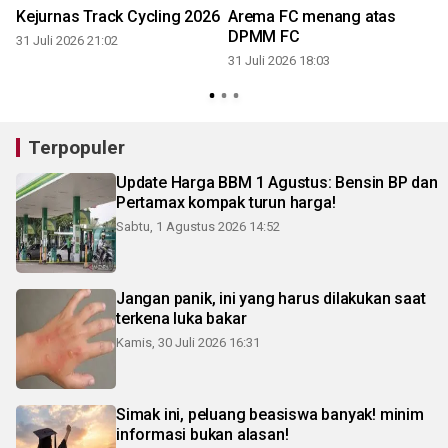
Kejurnas Track Cycling 2026
Arema FC menang atas
DPMM FC
31 Juli 2026 21:02
31 Juli 2026 18:03
3
Terpopuler
Update Harga BBM 1 Agustus: Bensin BP dan
Pertamax kompak turun harga!
Sabtu, 1 Agustus 2026 14:52
Jangan panik, ini yang harus dilakukan saat
terkena luka bakar
Kamis, 30 Juli 2026 16:31
Simak ini, peluang beasiswa banyak! minim
informasi bukan alasan!