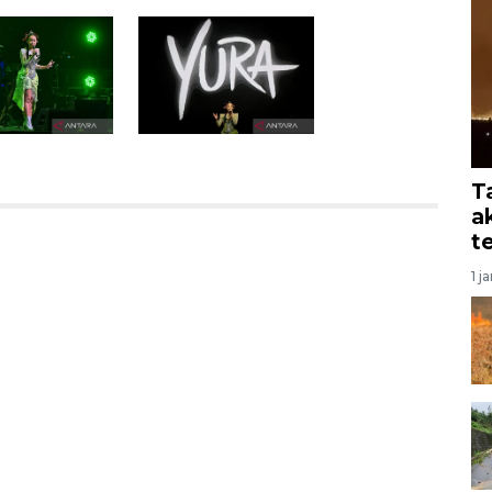
T
a
t
1 j