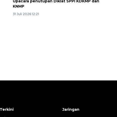
Upacara penutupan Diklat SPPI KDKMP dan
KNMP
31 Juli 2026 12:21
SPHP jaga harga beras
2026-08-08 06:00:00
Terkini
Jaringan