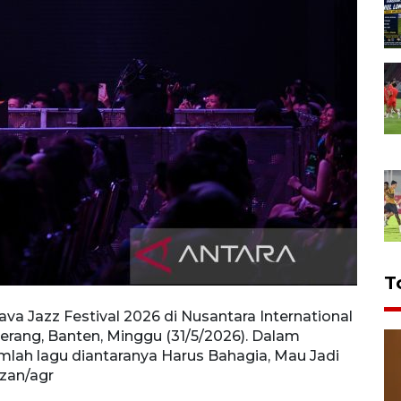
T
ava Jazz Festival 2026 di Nusantara International
Penyan
gerang, Banten, Minggu (31/5/2026). Dalam
Conve
ah lagu diantaranya Harus Bahagia, Mau Jadi
penam
zan/agr
Apa d