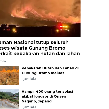
aman Nasional tutup seluruh
kses wisata Gunung Bromo
erkait kebakaran hutan dan lahan
am lalu
Kebakaran Hutan dan Lahan di
Gunung Bromo meluas
1 jam lalu
Hampir 400 orang terisolasi
akibat longsor di Onsen
Nagano, Jepang
1 jam lalu