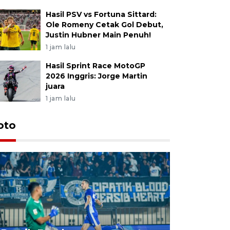
Hasil PSV vs Fortuna Sittard:
Ole Romeny Cetak Gol Debut,
Justin Hubner Main Penuh!
1 jam lalu
Hasil Sprint Race MotoGP
2026 Inggris: Jorge Martin
juara
1 jam lalu
oto
Jelang p