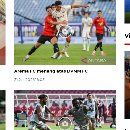
dan manajerial SPPI di
Balikpapan
31 Juli 2026 18:01
V
Arema FC menang atas DPMM FC
31 Juli 2026 18:03
Taklukkan DPMM FC, Persib
amankan tiket semifinal Piala
Presiden
29 Juli 2026 01:36