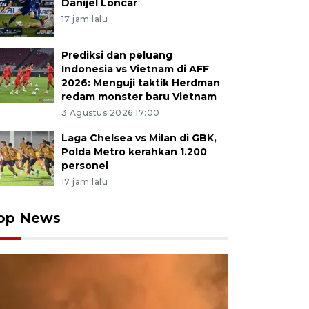
Danijel Loncar
17 jam lalu
Prediksi dan peluang
Indonesia vs Vietnam di AFF
2026: Menguji taktik Herdman
redam monster baru Vietnam
3 Agustus 2026 17:00
Laga Chelsea vs Milan di GBK,
Polda Metro kerahkan 1.200
personel
17 jam lalu
op News
yi Yura Yunita tampil pada acara Java Jazz Festival 202
ntion Exhibition (NICE) PIK 2, Tangerang, Banten, Ming
pilannya, Yura membawakan sejumlah lagu diantaranya
an Tutur Batin. ANTARA FOTO/Fauzan/agr