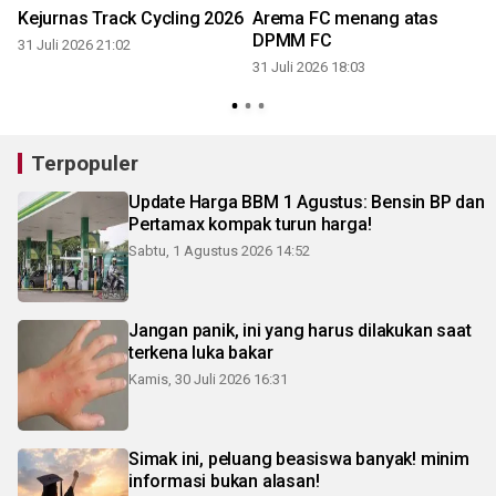
Kejurnas Track Cycling 2026
Arema FC menang atas
DPMM FC
31 Juli 2026 21:02
31 Juli 2026 18:03
3
Terpopuler
Update Harga BBM 1 Agustus: Bensin BP dan
Pertamax kompak turun harga!
Sabtu, 1 Agustus 2026 14:52
Jangan panik, ini yang harus dilakukan saat
terkena luka bakar
Kamis, 30 Juli 2026 16:31
Simak ini, peluang beasiswa banyak! minim
informasi bukan alasan!