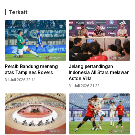
Terkait
Persib Bandung menang
Jelang pertandingan
atas Tampines Rovers
Indonesia All Stars melawan
Aston Villa
31 Juli 2026 22:11
31 Juli 2026 21:22
3