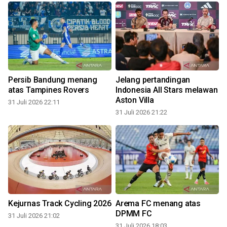
Persib Bandung menang
Jelang pertandingan
atas Tampines Rovers
Indonesia All Stars melawan
Aston Villa
31 Juli 2026 22:11
31 Juli 2026 21:22
3
Kejurnas Track Cycling 2026
Arema FC menang atas
DPMM FC
31 Juli 2026 21:02
31 Juli 2026 18:03