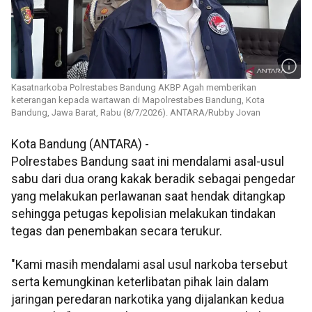
Kasatnarkoba Polrestabes Bandung AKBP Agah memberikan
keterangan kepada wartawan di Mapolrestabes Bandung, Kota
Bandung, Jawa Barat, Rabu (8/7/2026). ANTARA/Rubby Jovan
Kota Bandung (ANTARA) -
Polrestabes Bandung saat ini mendalami asal-usul
sabu dari dua orang kakak beradik sebagai pengedar
yang melakukan perlawanan saat hendak ditangkap
sehingga petugas kepolisian melakukan tindakan
tegas dan penembakan secara terukur.
"Kami masih mendalami asal usul narkoba tersebut
serta kemungkinan keterlibatan pihak lain dalam
jaringan peredaran narkotika yang dijalankan kedua