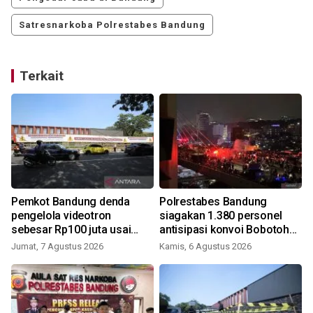
Satresnarkoba Polrestabes Bandung
Terkait
Pemkot Bandung denda
Polrestabes Bandung
pengelola videotron
siagakan 1.380 personel
sebesar Rp100 juta usai
antisipasi konvoi Bobotoh
tebang pohon Jalan Riau
Persib
Jumat, 7 Agustus 2026
Kamis, 6 Agustus 2026