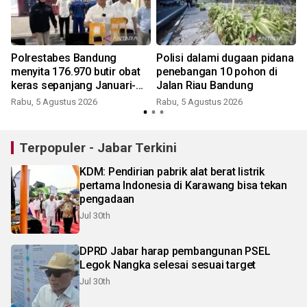
Polrestabes Bandung
Polisi dalami dugaan pidana
menyita 176.970 butir obat
penebangan 10 pohon di
keras sepanjang Januari-
Jalan Riau Bandung
Juli
Rabu, 5 Agustus 2026
Rabu, 5 Agustus 2026
R
Terpopuler - Jabar Terkini
KDM: Pendirian pabrik alat berat listrik
pertama Indonesia di Karawang bisa tekan
pengadaan
Jul 30th
DPRD Jabar harap pembangunan PSEL
Legok Nangka selesai sesuai target
Jul 30th