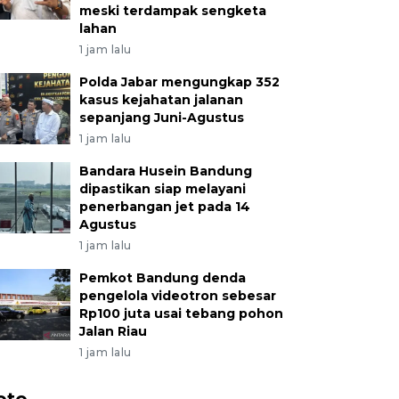
meski terdampak sengketa
lahan
1 jam lalu
Polda Jabar mengungkap 352
kasus kejahatan jalanan
sepanjang Juni-Agustus
1 jam lalu
Bandara Husein Bandung
dipastikan siap melayani
penerbangan jet pada 14
Agustus
1 jam lalu
Pemkot Bandung denda
pengelola videotron sebesar
Rp100 juta usai tebang pohon
Jalan Riau
1 jam lalu
oto