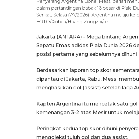
Penyerang Argentina Lionel Messi berlari men
dalam pertandingan babak 16 besar di Piala Dun
Serikat, Selasa (7/7/2026). Argentina melaju 
FOTO/Xinhua/Huang Zongzhi/nz
Jakarta (ANTARA) - Mega bintang Argen
Sepatu Emas adidas Piala Dunia 2026 d
posisi pertama yang sebelumnya dihuni
Berdasarkan laporan top skor sementara
dipantau di Jakarta, Rabu, Messi memb
menghasilkan gol (assist) setelah laga 
Kapten Argentina itu mencetak satu gol 
kemenangan 3-2 atas Mesir untuk melaju
Peringkat kedua top skor dihuni penyer
mengoleksi tujuh gol dan dua assist.