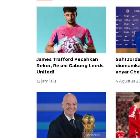
James Trafford Pecahkan
Sah! Jord
Rekor, Resmi Gabung Leeds
diumumka
United!
anyar Che
12 jam lalu
4 Agustus 2