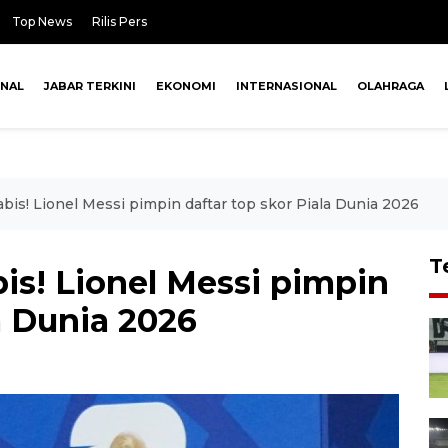
Top News
Rilis Pers
ONAL
JABAR TERKINI
EKONOMI
INTERNASIONAL
OLAHRAGA
bis! Lionel Messi pimpin daftar top skor Piala Dunia 2026
T
is! Lionel Messi pimpin
a Dunia 2026