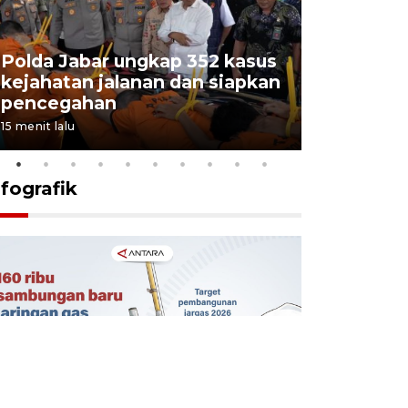
Polda Jabar ungkap 352 kasus
kejahatan jalanan dan siapkan
Jabar jag
pencegahan
tengah d
15 menit lalu
5 Agustus 202
nfografik