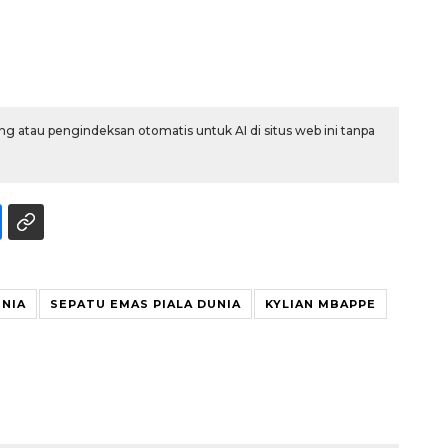
g atau pengindeksan otomatis untuk AI di situs web ini tanpa
UNIA
SEPATU EMAS PIALA DUNIA
KYLIAN MBAPPE
Ekonomi triwulan II-2026
tumbuh 5,29 persen
2026-08-06 18:45:00