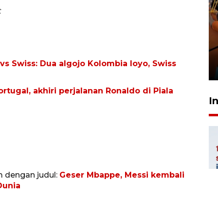
t
Taklukkan DPMM FC, Persib
amankan tiket semifinal Piala
Presiden
s Swiss: Dua algojo Kolombia loyo, Swiss
29 Juli 2026 01:36
rtugal, akhiri perjalanan Ronaldo di Piala
I
m dengan judul:
Geser Mbappe, Messi kembali
Dunia