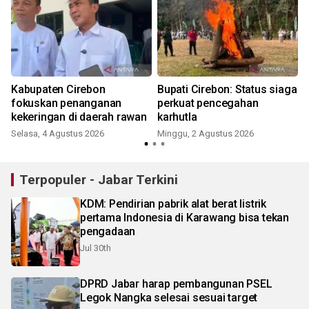
Kabupaten Cirebon
Bupati Cirebon: Status siaga
fokuskan penanganan
perkuat pencegahan
kekeringan di daerah rawan
karhutla
Selasa, 4 Agustus 2026
Minggu, 2 Agustus 2026
R
Terpopuler - Jabar Terkini
KDM: Pendirian pabrik alat berat listrik
pertama Indonesia di Karawang bisa tekan
pengadaan
Jul 30th
DPRD Jabar harap pembangunan PSEL
Legok Nangka selesai sesuai target