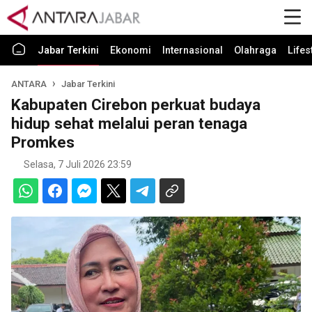
Jabar Terkini
Ekonomi
Internasional
Olahraga
Lifes
ANTARA
Jabar Terkini
Kabupaten Cirebon perkuat budaya
hidup sehat melalui peran tenaga
Promkes
Selasa, 7 Juli 2026 23:59