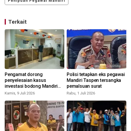
Penipuan Pegawai Mandiri
Terkait
Pengamat dorong
Polisi tetapkan eks pegawai
penyelesaian kasus
Mandiri Taspen tersangka
investasi bodong Mandiri
pemalsuan surat
Taspen lewat kepolisian
Kamis, 9 Juli 2026
Rabu, 1 Juli 2026
R