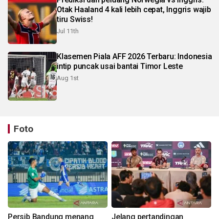
Otak Haaland 4 kali lebih cepat, Inggris wajib
tiru Swiss!
Jul 11th
Klasemen Piala AFF 2026 Terbaru: Indonesia
intip puncak usai bantai Timor Leste
Aug 1st
Foto
Persib Bandung menang
Jelang pertandingan