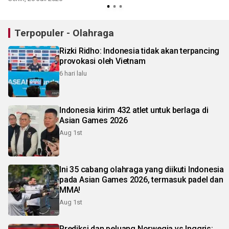
Terpopuler - Olahraga
Rizki Ridho: Indonesia tidak akan terpancing
provokasi oleh Vietnam
6 hari lalu
Indonesia kirim 432 atlet untuk berlaga di
Asian Games 2026
Aug 1st
Ini 35 cabang olahraga yang diikuti Indonesia
pada Asian Games 2026, termasuk padel dan
MMA!
Aug 1st
Prediksi dan peluang Norwegia vs Inggris: