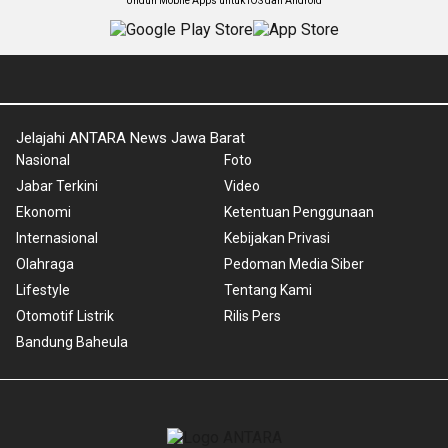
Unduh Mobile Apps untuk iOS dan Android
Jelajahi ANTARA News Jawa Barat
Nasional
Foto
Jabar Terkini
Video
Ekonomi
Ketentuan Penggunaan
Internasional
Kebijakan Privasi
Olahraga
Pedoman Media Siber
Lifestyle
Tentang Kami
Otomotif Listrik
Rilis Pers
Bandung Baheula