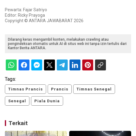
Pewarta: Fajar Satriyo
Editor: Ricky Prayoga
Copyright © ANTARA JAWABARAT 2026
Dilarang keras mengambil konten, melakukan crawling atau
pengindeksan otomatis untuk AI di situs web ini tanpa izin tertulis dari
Kantor Berita ANTARA.
Tags:
Timnas Prancis
Prancis
Timnas Senegal
Senegal
Piala Dunia
Terkait