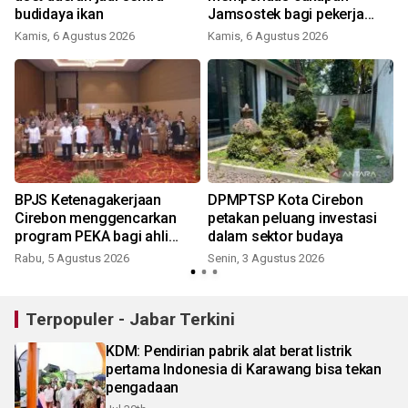
budidaya ikan
Jamsostek bagi pekerja
rentan
Kamis, 6 Agustus 2026
Kamis, 6 Agustus 2026
BPJS Ketenagakerjaan
DPMPTSP Kota Cirebon
Cirebon menggencarkan
petakan peluang investasi
program PEKA bagi ahli
dalam sektor budaya
waris
Rabu, 5 Agustus 2026
Senin, 3 Agustus 2026
Terpopuler - Jabar Terkini
KDM: Pendirian pabrik alat berat listrik
pertama Indonesia di Karawang bisa tekan
pengadaan