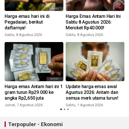
Harga emas hari ini di
Harga Emas Antam Hari Ini
Pegadaian, berikut
Sabtu 8 Agustus 2026:
daftarnya!
Meroket Rp40.000!
Sabtu, 8 Agustus 2026
Sabtu, 8 Agustus 2026
Harga emas Antam hari ini 1
Update harga emas awal
:
gram turun Rp29.000 ke
Agustus 2026: Antam dan
angka Rp2,650 juta
semua merk utama turun!
Jumat, 7 Agustus 2026
Sabtu, 1 Agustus 2026
M
Terpopuler - Ekonomi