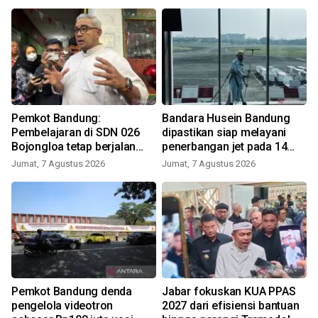
Pemkot Bandung:
Bandara Husein Bandung
Pembelajaran di SDN 026
dipastikan siap melayani
Bojongloa tetap berjalan
penerbangan jet pada 14
meski terdampak sengketa
Agustus
Jumat, 7 Agustus 2026
Jumat, 7 Agustus 2026
lahan
i
Pemkot Bandung denda
Jabar fokuskan KUA PPAS
pengelola videotron
2027 dari efisiensi bantuan