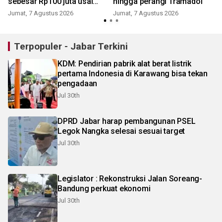
sebesar Rp100 juta usai
hingga perangi Tramadol
tebang pohon Jalan Riau
Jumat, 7 Agustus 2026
Jumat, 7 Agustus 2026
Terpopuler - Jabar Terkini
KDM: Pendirian pabrik alat berat listrik
pertama Indonesia di Karawang bisa tekan
pengadaan
Jul 30th
DPRD Jabar harap pembangunan PSEL
Legok Nangka selesai sesuai target
Jul 30th
Legislator : Rekonstruksi Jalan Soreang-
Bandung perkuat ekonomi
Jul 30th