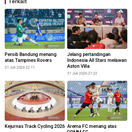
Terkait
Persib Bandung menang
Jelang pertandingan
atas Tampines Rovers
Indonesia All Stars melawan
Aston Villa
31 Juli 2026 22:11
31 Juli 2026 21:22
3
Kejurnas Track Cycling 2026
Arema FC menang atas