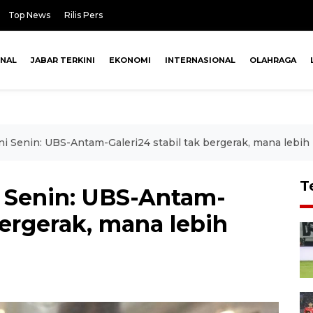
Top News
Rilis Pers
ONAL
JABAR TERKINI
EKONOMI
INTERNASIONAL
OLAHRAGA
ni Senin: UBS-Antam-Galeri24 stabil tak bergerak, mana lebih
T
i Senin: UBS-Antam-
bergerak, mana lebih