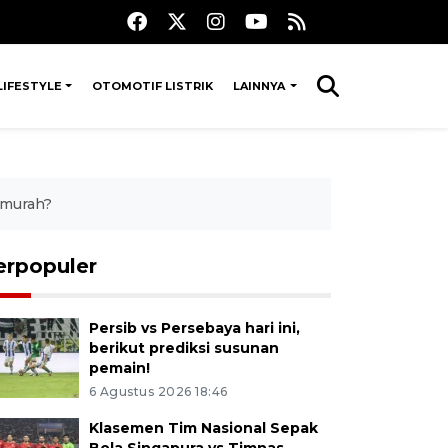
LIFESTYLE
OTOMOTIF LISTRIK
LAINNYA
 murah?
erpopuler
Persib vs Persebaya hari ini,
berikut prediksi susunan
pemain!
6 Agustus 2026 18:46
Klasemen Tim Nasional Sepak