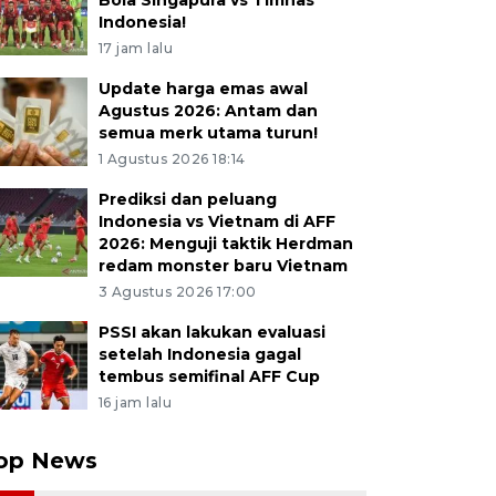
Bola Singapura vs Timnas
Indonesia!
17 jam lalu
Update harga emas awal
Agustus 2026: Antam dan
semua merk utama turun!
1 Agustus 2026 18:14
Prediksi dan peluang
Indonesia vs Vietnam di AFF
2026: Menguji taktik Herdman
redam monster baru Vietnam
3 Agustus 2026 17:00
PSSI akan lakukan evaluasi
setelah Indonesia gagal
tembus semifinal AFF Cup
16 jam lalu
op News