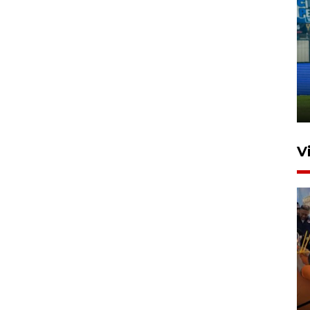
Penutupan latihan bela negara
dan manajerial SPPI di
Balikpapan
31 Juli 2026 18:01
V
Taklukkan DPMM FC, Persib
amankan tiket semifinal Piala