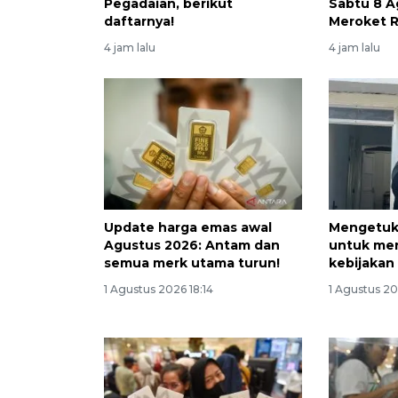
Pegadaian, berikut
Sabtu 8 A
daftarnya!
Meroket 
4 jam lalu
4 jam lalu
Update harga emas awal
Mengetuk 
Agustus 2026: Antam dan
untuk men
semua merk utama turun!
kebijakan
1 Agustus 2026 18:14
1 Agustus 2