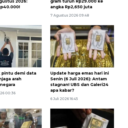
gustus 2026:
gram turun Rp29.000 ke
Rp40.000!
angka Rp2,650 juta
7 Agustus 2026 09:48
pintu demi data
Update harga emas hari ini
jaga arah
Senin (6 Juli 2026): Antam
 negara
stagnan! UBS dan Galeri24
apa kabar?
026 00:36
6 Juli 2026 16:45