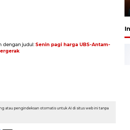
Presiden
29 Juli 2026 01:36
I
m dengan judul:
Senin pagi harga UBS-Antam-
bergerak
g atau pengindeksan otomatis untuk AI di situs web ini tanpa