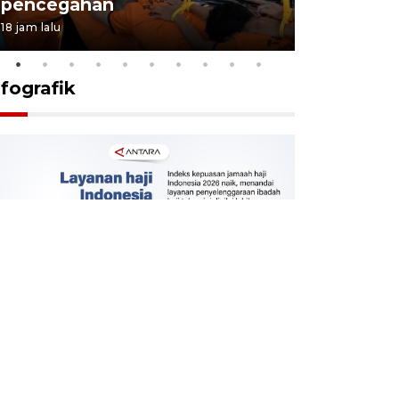
pencegahan
tengah d
18 jam lalu
5 Agustus 202
nfografik