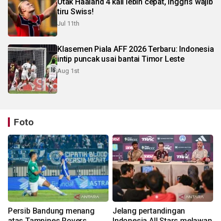
Otak Haaland 4 kali lebih cepat, Inggris wajib
tiru Swiss!
Jul 11th
Klasemen Piala AFF 2026 Terbaru: Indonesia
intip puncak usai bantai Timor Leste
Aug 1st
Foto
Persib Bandung menang
Jelang pertandingan
atas Tampines Rovers
Indonesia All Stars melawan