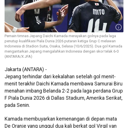
Pemain timnas Jepang Daichi Kamada merayakan golnya pada laga
penutup kualifikasi Piala Dunia 2026 putaran ketiga Grup C melawan
Indonesia di Stadion Suita, Osaka, Selasa (10/6/2025). Dua gol Kamada
mengantarkan Jepang mengalahkan Indonesia dengan skor telak 6-0
(ANTARA/X JFA)
Jakarta (ANTARA) -
Jepang terhindar dari kekalahan setelah gol menit-
menit terakhir Daichi Kamada membawa Samurai Biru
menahan imbang Belanda 2-2 pada laga perdana Grup
F Piala Dunia 2026 di Dallas Stadium, Amerika Serikat,
pada Senin.
Kamada membuyarkan kemenangan di depan mata
De Oranje yang unggul dua kali berkat gol Virgil van