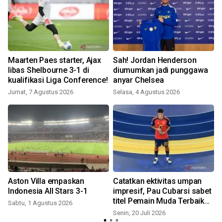
Maarten Paes starter, Ajax
Sah! Jordan Henderson
libas Shelbourne 3-1 di
diumumkan jadi punggawa
p
kualifikasi Liga Conference!
anyar Chelsea
Jumat, 7 Agustus 2026
Selasa, 4 Agustus 2026
K
Aston Villa empaskan
Catatkan ektivitas umpan
Indonesia All Stars 3-1
impresif, Pau Cubarsi sabet
titel Pemain Muda Terbaik
Sabtu, 1 Agustus 2026
Piala Dunia 2026
Senin, 20 Juli 2026
S