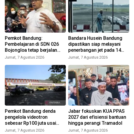
Pemkot Bandung:
Bandara Husein Bandung
Pembelajaran di SDN 026
dipastikan siap melayani
Bojongloa tetap berjalan
penerbangan jet pada 14
meski terdampak sengketa
Agustus
Jumat, 7 Agustus 2026
Jumat, 7 Agustus 2026
lahan
i
Pemkot Bandung denda
Jabar fokuskan KUA PPAS
pengelola videotron
2027 dari efisiensi bantuan
sebesar Rp100 juta usai
hingga perangi Tramadol
tebang pohon Jalan Riau
Jumat, 7 Agustus 2026
Jumat, 7 Agustus 2026