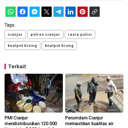
Tags:
cianjur
polres cianjur
razia polisi
knalpot bising
knalpot brong
Terkait
PMI Cianjur
Perumdam Cianjur
mendistribusikan 120.000
memastikan kualitas air