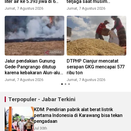
liter air ke 5.393 jiwa di 6
terjaga saat musim
kecamatan
kemarau
Jumat, 7 Agustus 2026
Jumat, 7 Agustus 2026
Jalur pendakian Gunung
DTPHP Cianjur mencatat
Gede-Pangrango ditutup
serapan GKG mencapai 577
karena kebakaran Alun-alun
ribu ton
Suryakancana
Jumat, 7 Agustus 2026
Jumat, 7 Agustus 2026
Terpopuler - Jabar Terkini
KDM: Pendirian pabrik alat berat listrik
pertama Indonesia di Karawang bisa tekan
pengadaan
Jul 30th