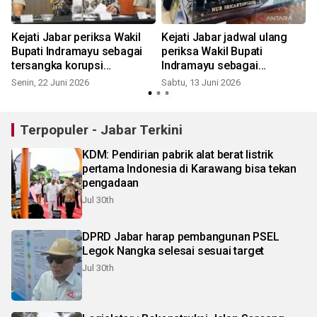
Kejati Jabar periksa Wakil
Kejati Jabar jadwal ulang
Bupati Indramayu sebagai
periksa Wakil Bupati
tersangka korupsi
Indramayu sebagai
K
tunjangan DPRD
tersangka korupsi
Senin, 22 Juni 2026
Sabtu, 13 Juni 2026
tunjangan DPRD
Terpopuler - Jabar Terkini
KDM: Pendirian pabrik alat berat listrik
pertama Indonesia di Karawang bisa tekan
pengadaan
Jul 30th
DPRD Jabar harap pembangunan PSEL
Legok Nangka selesai sesuai target
Jul 30th