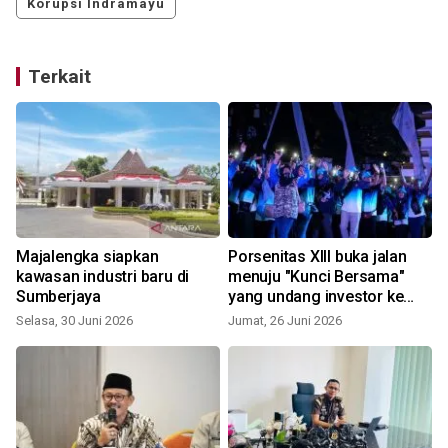
Korupsi Indramayu
Terkait
Majalengka siapkan
Porsenitas XIII buka jalan
kawasan industri baru di
menuju "Kunci Bersama"
Sumberjaya
yang undang investor ke
perbatasan Jabar-Jateng
Selasa, 30 Juni 2026
Jumat, 26 Juni 2026
J