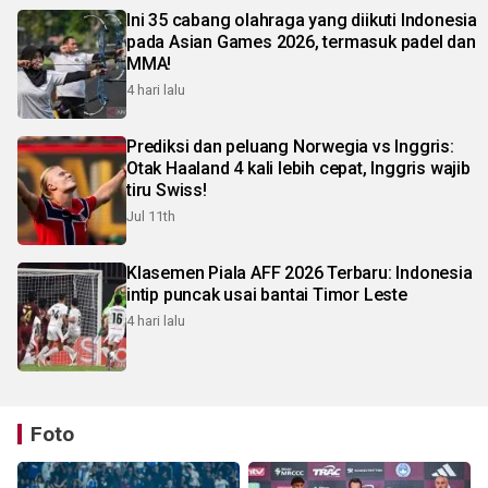
Ini 35 cabang olahraga yang diikuti Indonesia
pada Asian Games 2026, termasuk padel dan
MMA!
4 hari lalu
Prediksi dan peluang Norwegia vs Inggris:
Otak Haaland 4 kali lebih cepat, Inggris wajib
tiru Swiss!
Jul 11th
Klasemen Piala AFF 2026 Terbaru: Indonesia
intip puncak usai bantai Timor Leste
4 hari lalu
Foto