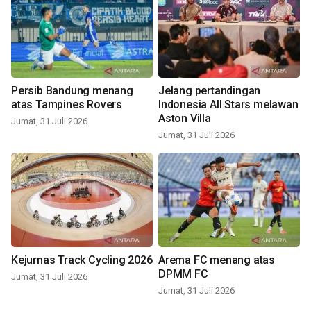
Persib Bandung menang
Jelang pertandingan
atas Tampines Rovers
Indonesia All Stars melawan
Aston Villa
Jumat, 31 Juli 2026
Jumat, 31 Juli 2026
Kejurnas Track Cycling 2026
Arema FC menang atas
DPMM FC
Jumat, 31 Juli 2026
Jumat, 31 Juli 2026