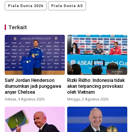
Piala Dunia 2026
Piala Dunia AS
Terkait
Sah! Jordan Henderson
Rizki Ridho: Indonesia tidak
diumumkan jadi punggawa
akan terpancing provokasi
anyar Chelsea
oleh Vietnam
Selasa, 4 Agustus 2026
Minggu, 2 Agustus 2026
S