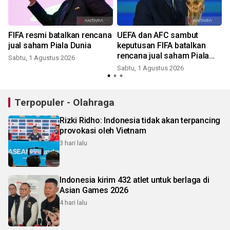
FIFA resmi batalkan rencana
UEFA dan AFC sambut
jual saham Piala Dunia
keputusan FIFA batalkan
rencana jual saham Piala
Sabtu, 1 Agustus 2026
Dunia
Sabtu, 1 Agustus 2026
S
Terpopuler - Olahraga
Rizki Ridho: Indonesia tidak akan terpancing
provokasi oleh Vietnam
3 hari lalu
Indonesia kirim 432 atlet untuk berlaga di
Asian Games 2026
4 hari lalu