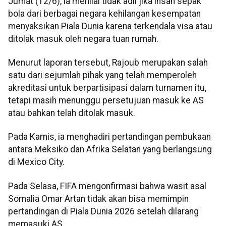
Jumat (12/6), ia menilai tidak adil jika insan sepak
bola dari berbagai negara kehilangan kesempatan
menyaksikan Piala Dunia karena terkendala visa atau
ditolak masuk oleh negara tuan rumah.
Menurut laporan tersebut, Rajoub merupakan salah
satu dari sejumlah pihak yang telah memperoleh
akreditasi untuk berpartisipasi dalam turnamen itu,
tetapi masih menunggu persetujuan masuk ke AS
atau bahkan telah ditolak masuk.
Pada Kamis, ia menghadiri pertandingan pembukaan
antara Meksiko dan Afrika Selatan yang berlangsung
di Mexico City.
Pada Selasa, FIFA mengonfirmasi bahwa wasit asal
Somalia Omar Artan tidak akan bisa memimpin
pertandingan di Piala Dunia 2026 setelah dilarang
memasuki AS.