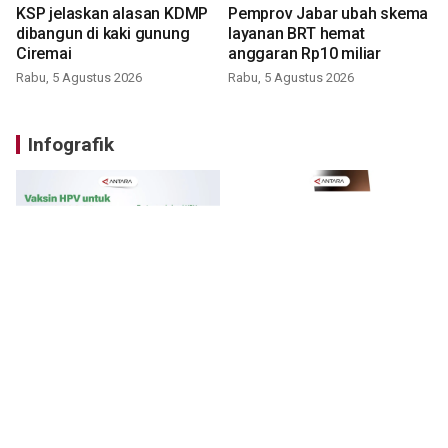
KSP jelaskan alasan KDMP
Pemprov Jabar ubah skema
dibangun di kaki gunung
layanan BRT hemat
Ciremai
anggaran Rp10 miliar
Rabu, 5 Agustus 2026
Rabu, 5 Agustus 2026
Infografik