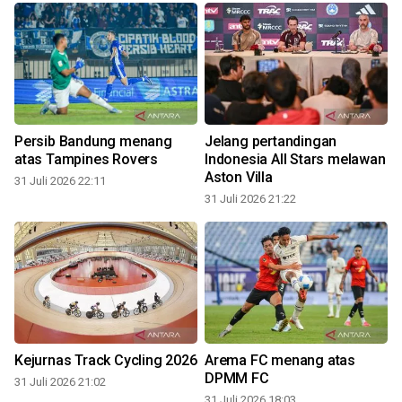
Persib Bandung menang
Jelang pertandingan
atas Tampines Rovers
Indonesia All Stars melawan
Aston Villa
31 Juli 2026 22:11
31 Juli 2026 21:22
3
Kejurnas Track Cycling 2026
Arema FC menang atas
DPMM FC
31 Juli 2026 21:02
31 Juli 2026 18:03