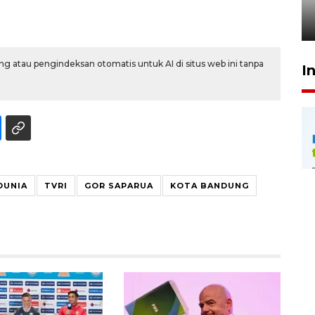
penegak hukum
29 Juli 2026 00:31
g atau pengindeksan otomatis untuk AI di situs web ini tanpa
I
DUNIA
TVRI
GOR SAPARUA
KOTA BANDUNG