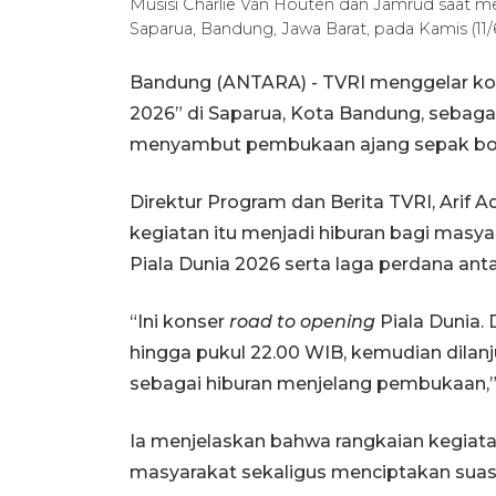
Musisi Charlie Van Houten dan Jamrud saat me
Saparua, Bandung, Jawa Barat, pada Kamis (11
Bandung (ANTARA) - TVRI menggelar kon
2026” di Saparua, Kota Bandung, sebagai
menyambut pembukaan ajang sepak bola
Direktur Program dan Berita TVRI, Arif
kegiatan itu menjadi hiburan bagi masy
Piala Dunia 2026 serta laga perdana ant
“Ini konser
road to opening
Piala Dunia.
hingga pukul 22.00 WIB, kemudian dilan
sebagai hiburan menjelang pembukaan,” 
Ia menjelaskan bahwa rangkaian kegiata
masyarakat sekaligus menciptakan su