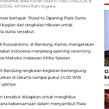
meriahkan acara Konser Road to Piala Dunia 2026 di
/6/2026). ANTARA/Ilham Nugraha.
ser bertajuk “Road to Opening Piala Dunia
 bagian dari rangkaian hiburan untuk
 dunia tersebut.
 Adi Kuswardono, di Bandung, Kamis, mengatakan
arakat Indonesia menjelang
opening ceremony
ara Meksiko melawan Afrika Selatan.
 Di Bandung rangkaian kegiatan berlangsung
O
k
jutkan di Jakarta sampai pukul 24.00 WIB
ujarnya.
6 j
n tersebut disiapkan untuk menghibur
asana kebersamaan dalam menyambut Piala