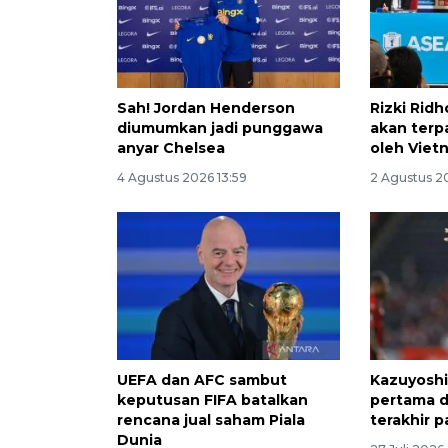
Sah! Jordan Henderson
Rizki Ridh
diumumkan jadi punggawa
akan terp
anyar Chelsea
oleh Viet
4 Agustus 2026 13:59
2 Agustus 2
UEFA dan AFC sambut
Kazuyoshi
keputusan FIFA batalkan
pertama 
rencana jual saham Piala
terakhir 
Dunia