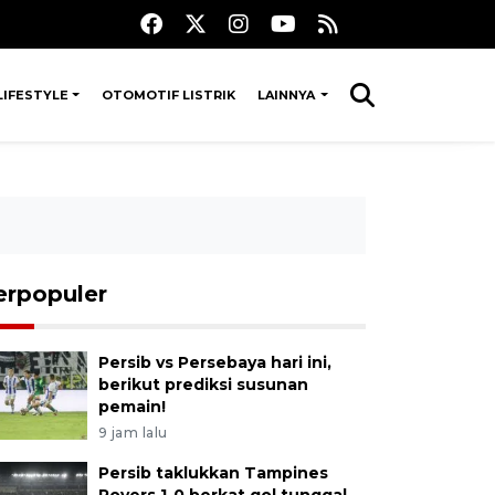
LIFESTYLE
OTOMOTIF LISTRIK
LAINNYA
erpopuler
Persib vs Persebaya hari ini,
berikut prediksi susunan
pemain!
9 jam lalu
Persib taklukkan Tampines