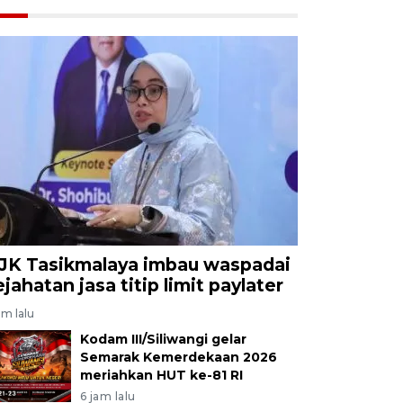
JK Tasikmalaya imbau waspadai
ejahatan jasa titip limit paylater
am lalu
Kodam III/Siliwangi gelar
Semarak Kemerdekaan 2026
meriahkan HUT ke-81 RI
6 jam lalu