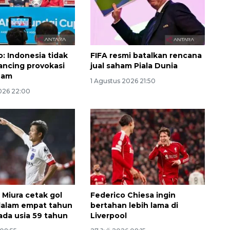
o: Indonesia tidak
FIFA resmi batalkan rencana
ancing provokasi
jual saham Piala Dunia
nam
1 Agustus 2026 21:50
026 22:00
Memberantas kejahatan
jalanan Jakarta
2026-08-05 18:00:00
 Miura cetak gol
Federico Chiesa ingin
dalam empat tahun
bertahan lebih lama di
pada usia 59 tahun
Liverpool