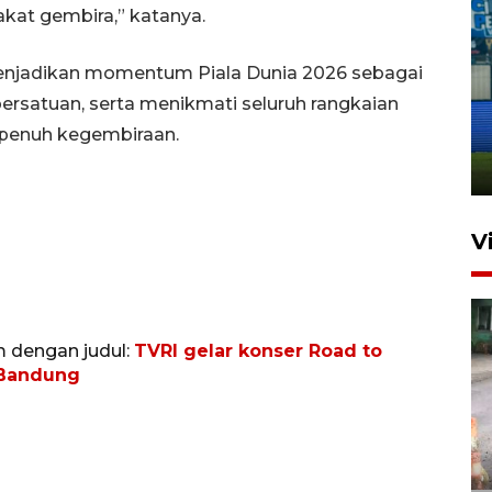
kat gembira,” katanya.
enjadikan momentum Piala Dunia 2026 sebagai
Penutupan latihan bela negara
satuan, serta menikmati seluruh rangkaian
dan manajerial SPPI di
n penuh kegembiraan.
Balikpapan
31 Juli 2026 18:01
V
m dengan judul:
TVRI gelar konser Road to
 Bandung
Pigai: Penangkapan begal
tetap kewenangan aparat