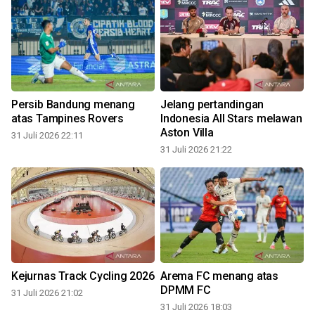
Persib Bandung menang
Jelang pertandingan
atas Tampines Rovers
Indonesia All Stars melawan
Aston Villa
31 Juli 2026 22:11
31 Juli 2026 21:22
3
Kejurnas Track Cycling 2026
Arema FC menang atas
DPMM FC
31 Juli 2026 21:02
31 Juli 2026 18:03