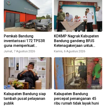
Pemkab Bandung
KDKMP Nagrak Kabupaten
inventarisasi 172 TPS3R
Bandung gandeng BPJS
guna memperkuat
Ketenagakerjaan untuk
pengelolaan sampah
lindungi 3.005 anggota
Jumat, 7 Agustus 2026
Kamis, 6 Agustus 2026
Kabupaten Bandung siap
Kabupaten Bandung
a
tambah pusat pelayanan
percepat penanganan 45
publik
ribu rumah tidak layak huni