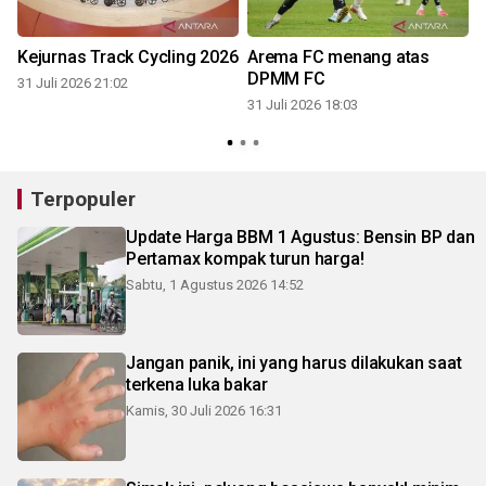
Kejurnas Track Cycling 2026
Arema FC menang atas
DPMM FC
31 Juli 2026 21:02
31 Juli 2026 18:03
3
Terpopuler
Update Harga BBM 1 Agustus: Bensin BP dan
Pertamax kompak turun harga!
Sabtu, 1 Agustus 2026 14:52
Jangan panik, ini yang harus dilakukan saat
terkena luka bakar
Kamis, 30 Juli 2026 16:31