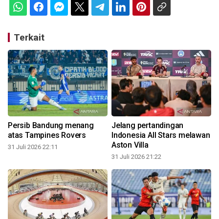
Terkait
Persib Bandung menang
Jelang pertandingan
atas Tampines Rovers
Indonesia All Stars melawan
Aston Villa
31 Juli 2026 22:11
31 Juli 2026 21:22
3