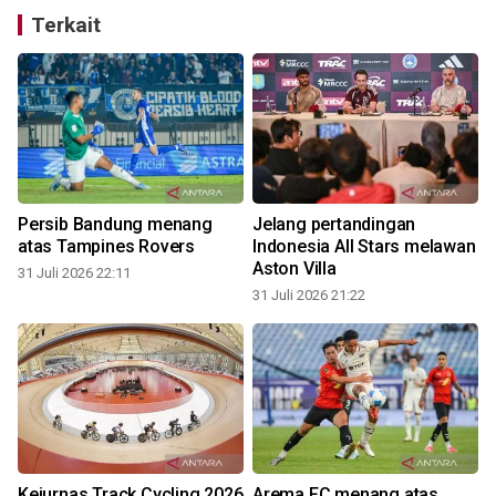
Terkait
Persib Bandung menang
Jelang pertandingan
atas Tampines Rovers
Indonesia All Stars melawan
Aston Villa
31 Juli 2026 22:11
31 Juli 2026 21:22
3
Kejurnas Track Cycling 2026
Arema FC menang atas