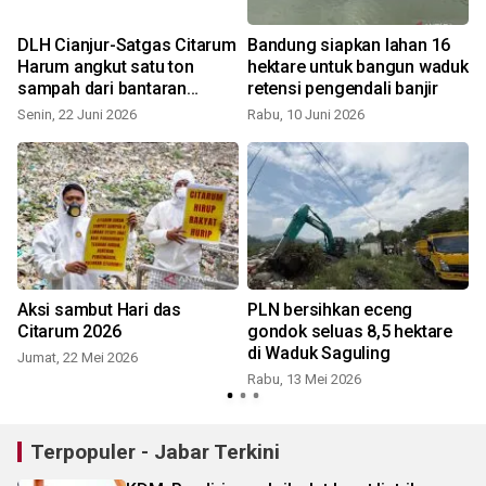
DLH Cianjur-Satgas Citarum
Bandung siapkan lahan 16
Harum angkut satu ton
hektare untuk bangun waduk
sampah dari bantaran
retensi pengendali banjir
Sungai CItarum
Senin, 22 Juni 2026
Rabu, 10 Juni 2026
K
Aksi sambut Hari das
PLN bersihkan eceng
Citarum 2026
gondok seluas 8,5 hektare
di Waduk Saguling
Jumat, 22 Mei 2026
Rabu, 13 Mei 2026
Terpopuler - Jabar Terkini