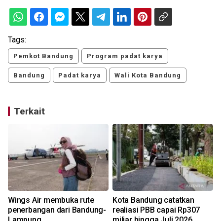
Tags:
Pemkot Bandung
Program padat karya
Bandung
Padat karya
Wali Kota Bandung
Terkait
Wings Air membuka rute
Kota Bandung catatkan
penerbangan dari Bandung-
realiasi PBB capai Rp307
u
Lampung
miliar hingga Juli 2026