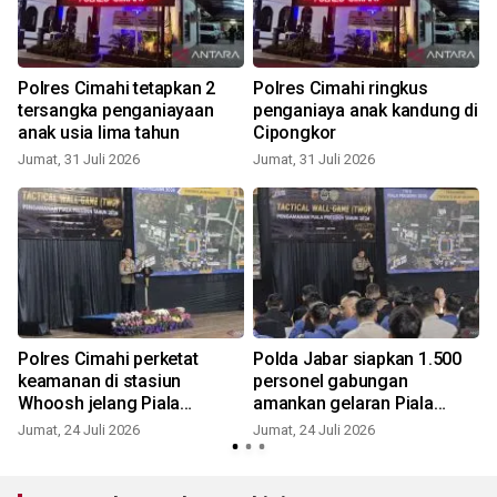
Polres Cimahi tetapkan 2
Polres Cimahi ringkus
tersangka penganiayaan
penganiaya anak kandung di
anak usia lima tahun
Cipongkor
Jumat, 31 Juli 2026
Jumat, 31 Juli 2026
R
Polres Cimahi perketat
Polda Jabar siapkan 1.500
keamanan di stasiun
personel gabungan
Whoosh jelang Piala
amankan gelaran Piala
Presiden
Presiden
Jumat, 24 Juli 2026
Jumat, 24 Juli 2026
M