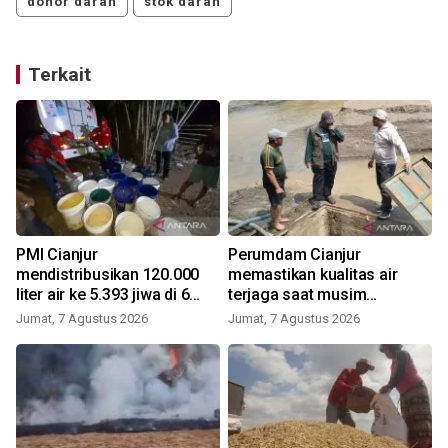
donor darah
stok darah
Terkait
PMI Cianjur
Perumdam Cianjur
mendistribusikan 120.000
memastikan kualitas air
liter air ke 5.393 jiwa di 6
terjaga saat musim
kecamatan
kemarau
Jumat, 7 Agustus 2026
Jumat, 7 Agustus 2026