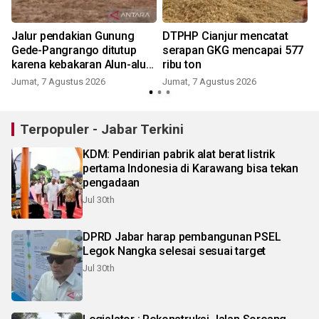
Jalur pendakian Gunung
DTPHP Cianjur mencatat
Gede-Pangrango ditutup
serapan GKG mencapai 577
karena kebakaran Alun-alun
ribu ton
Suryakancana
Jumat, 7 Agustus 2026
Jumat, 7 Agustus 2026
Terpopuler - Jabar Terkini
KDM: Pendirian pabrik alat berat listrik
pertama Indonesia di Karawang bisa tekan
pengadaan
Jul 30th
DPRD Jabar harap pembangunan PSEL
Legok Nangka selesai sesuai target
Jul 30th