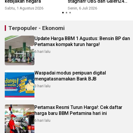
kebijakan negara
stagnan! UBS dan Galeri24
apa kabar?
Sabtu, 1 Agustus 2026
Senin, 6 Juli 2026
J
Terpopuler - Ekonomi
Update Harga BBM 1 Agustus: Bensin BP dan
Pertamax kompak turun harga!
6 hari lalu
Waspadai modus penipuan digital
mengatasnamakan Bank BJB
3 hari lalu
Pertamax Resmi Turun Harga!: Cek daftar
harga baru BBM Pertamina hari ini
6 hari lalu