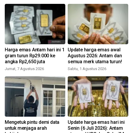
Harga emas Antam hari ini 1
Update harga emas awal
:
gram turun Rp29.000 ke
Agustus 2026: Antam dan
angka Rp2,650 juta
semua merk utama turun!
Jumat, 7 Agustus 2026
Sabtu, 1 Agustus 2026
M
a
Mengetuk pintu demi data
Update harga emas hari ini
untuk menjaga arah
Senin (6 Juli 2026): Antam