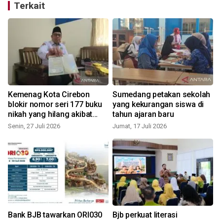
Terkait
Kemenag Kota Cirebon
Sumedang petakan sekolah
n
blokir nomor seri 177 buku
yang kekurangan siswa di
nikah yang hilang akibat
tahun ajaran baru
pencurian
Senin, 27 Juli 2026
Jumat, 17 Juli 2026
S
Bank BJB tawarkan ORI030
Bjb perkuat literasi