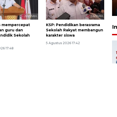
Presiden
29 Juli 2026 01:36
 mempercepat
KSP: Pendidikan berasrama
I
n guru dan
Sekolah Rakyat membangun
ndidik Sekolah
karakter siswa
5 Agustus 2026 17:42
026 17:48