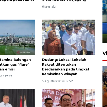
6 jam lalu
Penutupan latihan bela negara
dan manajerial SPPI di
Balikpapan
31 Juli 2026 18:01
V
rtamina Balongan
Dudung: Lokasi Sekolah
kan gas "flare"
Rakyat ditentukan
an emisi
berdasarkan pada tingkat
kemiskinan wilayah
26 17:53
5 Agustus 2026 17:52
Taklukkan DPMM FC, Persib
amankan tiket semifinal Piala