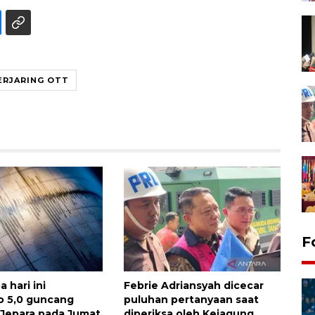
TERJARING OTT
F
 hari ini
Febrie Adriansyah dicecar
o 5,0 guncang
puluhan pertanyaan saat
t Jepara pada Jumat
diperiksa oleh Kejagung