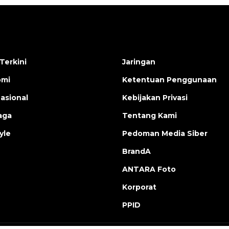
Terkini
Jaringan
omi
Ketentuan Penggunaan
nasional
Kebijakan Privasi
aga
Tentang Kami
yle
Pedoman Media Siber
BrandA
ANTARA Foto
Korporat
PPID