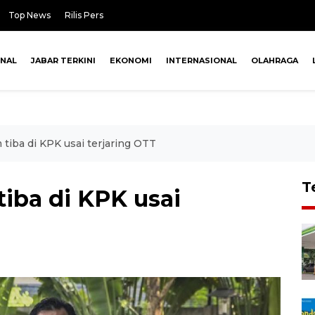
Top News
Rilis Pers
ONAL
JABAR TERKINI
EKONOMI
INTERNASIONAL
OLAHRAGA
tiba di KPK usai terjaring OTT
T
iba di KPK usai