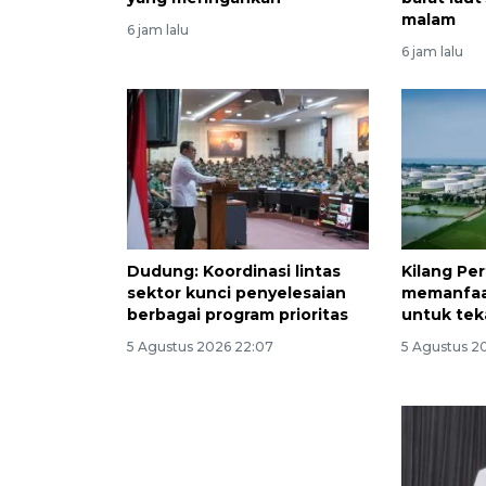
malam
6 jam lalu
6 jam lalu
Dudung: Koordinasi lintas
Kilang Pe
sektor kunci penyelesaian
memanfaat
berbagai program prioritas
untuk tek
5 Agustus 2026 22:07
5 Agustus 20