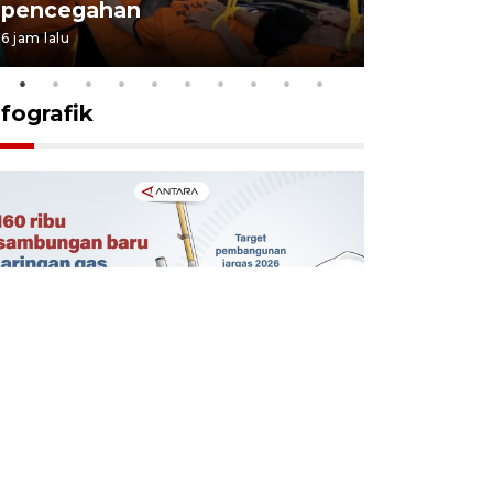
pencegahan
tengah d
6 jam lalu
5 Agustus 202
nfografik