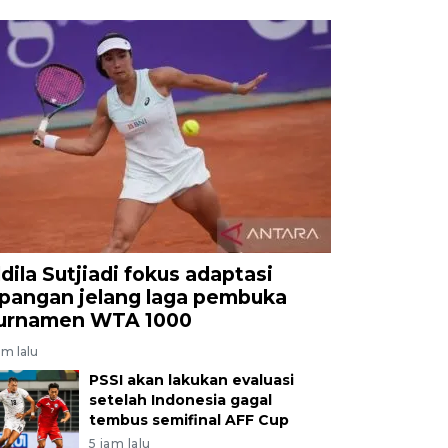
ldila Sutjiadi fokus adaptasi
apangan jelang laga pembuka
urnamen WTA 1000
am lalu
PSSI akan lakukan evaluasi
setelah Indonesia gagal
tembus semifinal AFF Cup
5 jam lalu