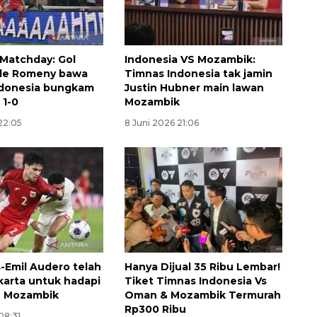
 Matchday: Gol
Indonesia VS Mozambik:
Ole Romeny bawa
Timnas Indonesia tak jamin
ndonesia bungkam
Justin Hubner main lawan
 1-0
Mozambik
22:05
8 Juni 2026 21:06
s-Emil Audero telah
Hanya Dijual 35 Ribu Lembar!
karta untuk hadapi
Tiket Timnas Indonesia Vs
 Mozambik
Oman & Mozambik Termurah
Rp300 Ribu
08:31