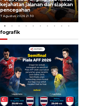
kejahatan jalanan dan siapkan
Jabar jag
pencegahan
tengah d
7 Agustus 2026 21:30
5 Agustus 202
nfografik