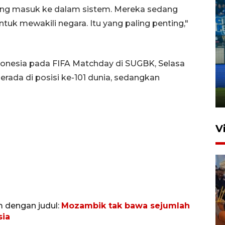
ang masuk ke dalam sistem. Mereka sedang
tuk mewakili negara. Itu yang paling penting,"
Penutupan latihan bela negara
nesia pada FIFA Matchday di SUGBK, Selasa
dan manajerial SPPI di
erada di posisi ke-101 dunia, sedangkan
Balikpapan
31 Juli 2026 18:01
V
m dengan judul:
Mozambik tak bawa sejumlah
sia
Taklukkan DPMM FC, Persib