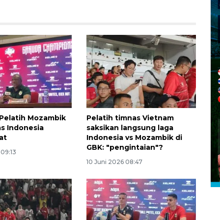
, Pelatih Mozambik
Pelatih timnas Vietnam
as Indonesia
saksikan langsung laga
at
Indonesia vs Mozambik di
GBK: "pengintaian"?
Layanan haji Indonesia
 09:13
semakin memuaskan
10 Juni 2026 08:47
2026-08-08 15:00:00