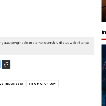
amankan tiket semifinal Piala
Presiden
29 Juli 2026 01:36
I
g atau pengindeksan otomatis untuk AI di situs web ini tanpa
VS INDONESIA
FIFA MATCH DAY