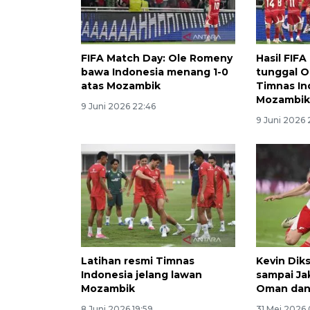
FIFA Match Day: Ole Romeny
Hasil FIFA
bawa Indonesia menang 1-0
tunggal 
atas Mozambik
Timnas I
Mozambik
9 Juni 2026 22:46
9 Juni 2026 
Latihan resmi Timnas
Kevin Dik
Indonesia jelang lawan
sampai Ja
Mozambik
Oman dan
8 Juni 2026 19:59
31 Mei 2026 