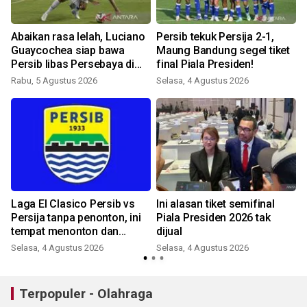
Abaikan rasa lelah, Luciano
Persib tekuk Persija 2-1,
Guaycochea siap bawa
Maung Bandung segel tiket
Persib libas Persebaya di
final Piala Presiden!
final Piala Presiden!
Rabu, 5 Agustus 2026
Selasa, 4 Agustus 2026
Laga El Clasico Persib vs
Ini alasan tiket semifinal
Persija tanpa penonton, ini
Piala Presiden 2026 tak
tempat menonton dan
dijual
jadwalnya
Selasa, 4 Agustus 2026
Selasa, 4 Agustus 2026
Terpopuler - Olahraga