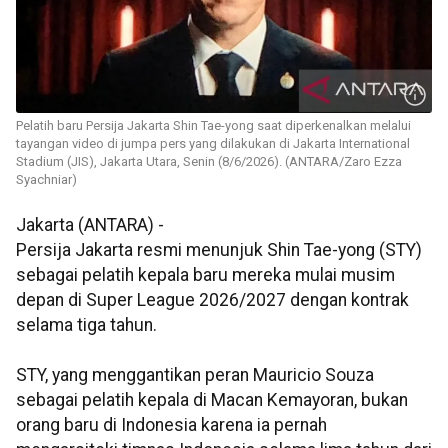
Pelatih baru Persija Jakarta Shin Tae-yong saat diperkenalkan melalui
tayangan video di jumpa pers yang dilakukan di Jakarta International
Stadium (JIS), Jakarta Utara, Senin (8/6/2026). (ANTARA/Zaro Ezza
Syachniar)
Jakarta (ANTARA) -
Persija Jakarta resmi menunjuk Shin Tae-yong (STY)
sebagai pelatih kepala baru mereka mulai musim
depan di Super League 2026/2027 dengan kontrak
selama tiga tahun.
STY, yang menggantikan peran Mauricio Souza
sebagai pelatih kepala di Macan Kemayoran, bukan
orang baru di Indonesia karena ia pernah