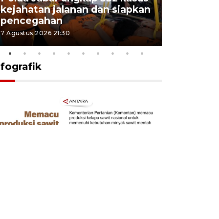
kejahatan jalanan dan siapkan
Jabar jag
pencegahan
tengah d
7 Agustus 2026 21:30
5 Agustus 202
nfografik