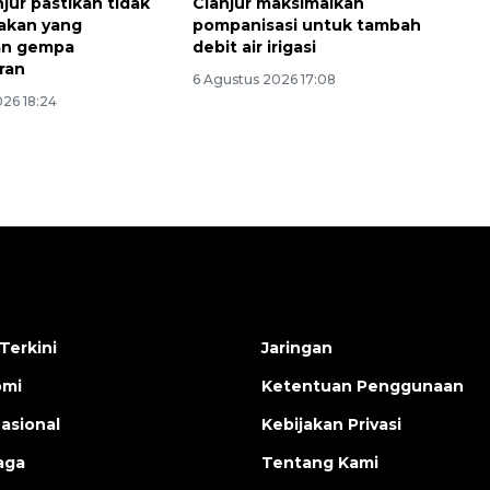
jur pastikan tidak
Cianjur maksimalkan
akan yang
pompanisasi untuk tambah
an gempa
debit air irigasi
ran
6 Agustus 2026 17:08
026 18:24
Terkini
Jaringan
omi
Ketentuan Penggunaan
nasional
Kebijakan Privasi
aga
Tentang Kami