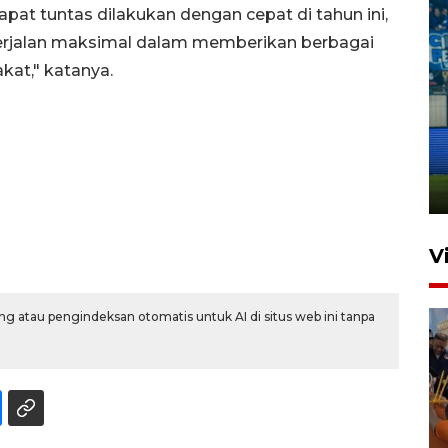
at tuntas dilakukan dengan cepat di tahun ini,
berjalan maksimal dalam memberikan berbagai
at," katanya.
Penutupan latihan bela negara
dan manajerial SPPI di
Balikpapan
31 Juli 2026 18:01
V
g atau pengindeksan otomatis untuk AI di situs web ini tanpa
Taklukkan DPMM FC, Persib