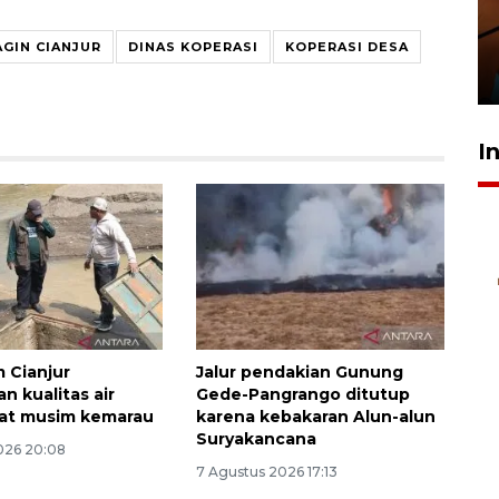
amankan tiket semifinal Piala
Presiden
GIN CIANJUR
DINAS KOPERASI
KOPERASI DESA
29 Juli 2026 01:36
I
 Cianjur
Jalur pendakian Gunung
n kualitas air
Gede-Pangrango ditutup
aat musim kemarau
karena kebakaran Alun-alun
Suryakancana
026 20:08
7 Agustus 2026 17:13