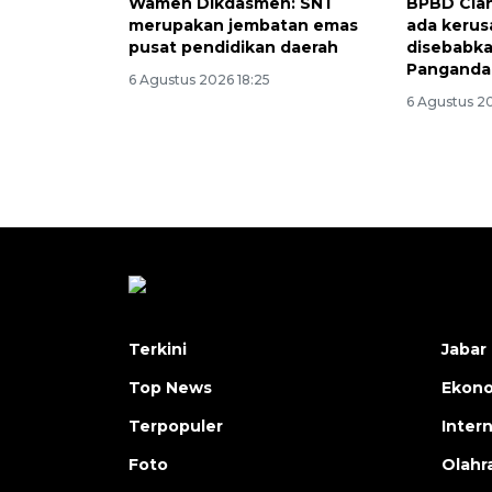
Wamen Dikdasmen: SNT
BPBD Cian
merupakan jembatan emas
ada kerus
pusat pendidikan daerah
disebabk
Panganda
6 Agustus 2026 18:25
6 Agustus 2
Terkini
Jabar 
Top News
Ekon
Terpopuler
Inter
Foto
Olahr