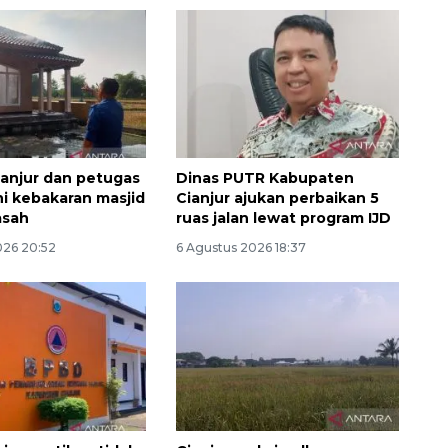
anjur dan petugas
Dinas PUTR Kabupaten
 kebakaran masjid
Cianjur ajukan perbaikan 5
asah
ruas jalan lewat program IJD
026 20:52
6 Agustus 2026 18:37
SPHP jaga harga beras
2026-08-08 06:00:00