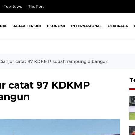
Top News
Rilis Pers
ONAL
JABAR TERKINI
EKONOMI
INTERNASIONAL
OLAHRAGA
Cianjur catat 97 KDKMP sudah rampung dibangun
T
ur catat 97 KDKMP
bangun