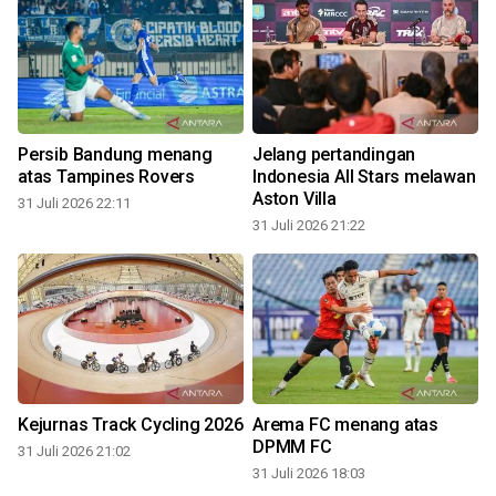
Persib Bandung menang
Jelang pertandingan
atas Tampines Rovers
Indonesia All Stars melawan
Aston Villa
31 Juli 2026 22:11
31 Juli 2026 21:22
3
Kejurnas Track Cycling 2026
Arema FC menang atas
DPMM FC
31 Juli 2026 21:02
31 Juli 2026 18:03
3