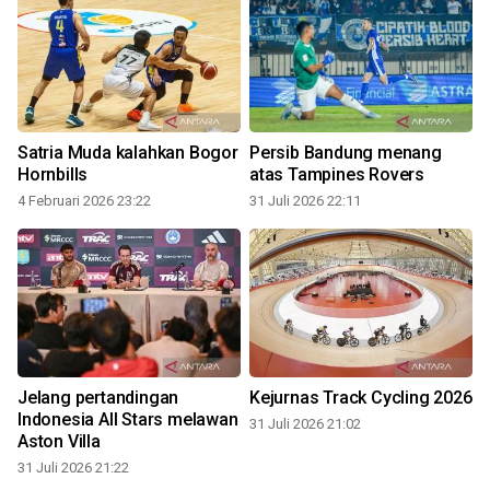
Satria Muda kalahkan Bogor
Persib Bandung menang
Hornbills
atas Tampines Rovers
4 Februari 2026 23:22
31 Juli 2026 22:11
3
Jelang pertandingan
Kejurnas Track Cycling 2026
Indonesia All Stars melawan
31 Juli 2026 21:02
Aston Villa
31 Juli 2026 21:22
3