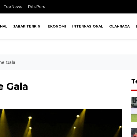
Top News
Rilis Pers
ONAL
JABAR TERKINI
EKONOMI
INTERNASIONAL
OLAHRAGA
he Gala
T
e Gala