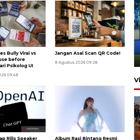
Penutupan latihan bela negara
dan manajerial SPPI di
Balikpapan
s Bully Viral vs
Jangan Asal Scan QR Code!
31 Juli 2026 18:01
ause before
8 Agustus 2026 09:28
ari Psikolog UI
026 09:48
V
Taklukkan DPMM FC, Persib
ap Rilis Speaker
Album Rasi Bintang Resmi