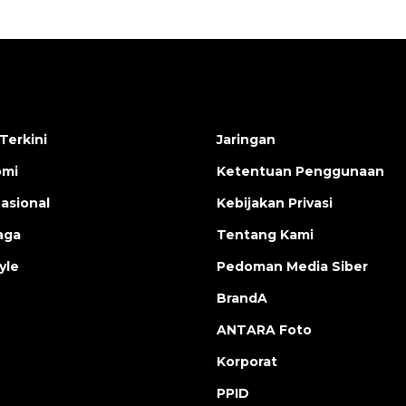
Terkini
Jaringan
omi
Ketentuan Penggunaan
nasional
Kebijakan Privasi
aga
Tentang Kami
yle
Pedoman Media Siber
BrandA
ANTARA Foto
Korporat
PPID