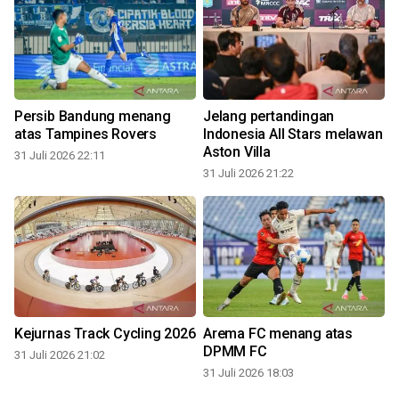
Persib Bandung menang
Jelang pertandingan
atas Tampines Rovers
Indonesia All Stars melawan
Aston Villa
31 Juli 2026 22:11
31 Juli 2026 21:22
3
Kejurnas Track Cycling 2026
Arema FC menang atas
DPMM FC
31 Juli 2026 21:02
31 Juli 2026 18:03
3