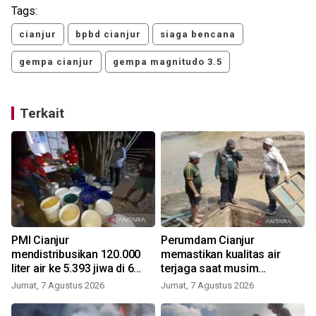
Tags:
cianjur
bpbd cianjur
siaga bencana
gempa cianjur
gempa magnitudo 3.5
Terkait
PMI Cianjur
Perumdam Cianjur
mendistribusikan 120.000
memastikan kualitas air
liter air ke 5.393 jiwa di 6
terjaga saat musim
kecamatan
kemarau
Jumat, 7 Agustus 2026
Jumat, 7 Agustus 2026