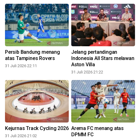
Persib Bandung menang
Jelang pertandingan
atas Tampines Rovers
Indonesia All Stars melawan
Aston Villa
31 Juli 2026 22:11
31 Juli 2026 21:22
3
Kejurnas Track Cycling 2026
Arema FC menang atas
DPMM FC
31 Juli 2026 21:02