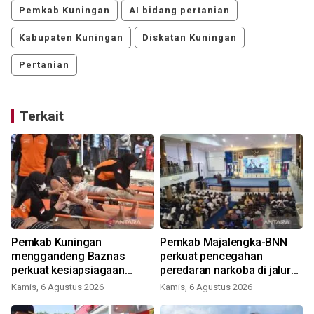
Pemkab Kuningan
AI bidang pertanian
Kabupaten Kuningan
Diskatan Kuningan
Pertanian
Terkait
Pemkab Kuningan
Pemkab Majalengka-BNN
u
menggandeng Baznas
perkuat pencegahan
perkuat kesiapsiagaan
peredaran narkoba di jalur
bencana
strategis
Kamis, 6 Agustus 2026
Kamis, 6 Agustus 2026