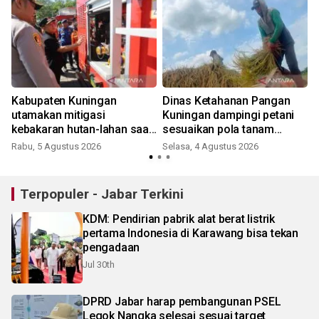
Kabupaten Kuningan
Dinas Ketahanan Pangan
utamakan mitigasi
Kuningan dampingi petani
kebakaran hutan-lahan saat
sesuaikan pola tanam
puncak musim kemarau
musim kemarau
Rabu, 5 Agustus 2026
Selasa, 4 Agustus 2026
S
Terpopuler - Jabar Terkini
KDM: Pendirian pabrik alat berat listrik
pertama Indonesia di Karawang bisa tekan
pengadaan
Jul 30th
DPRD Jabar harap pembangunan PSEL
Legok Nangka selesai sesuai target